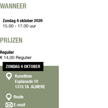
p
l
e
o
WANNEER
B
o
m
e
o
p
B
m
e
B
Zondag 4 oktober 2026
o
B
m
o
15.00 - 17.00 uur
e
o
B
e
m
e
o
m
(
m
PRIJZEN
e
B
4
(
m
o
+
4
(
e
Regulier
)
+
4
m
€ 14,00 Regulier
)
+
(
)
4
ZONDAG 4 OKTOBER
+
C
Kunstlinie
)
Esplanade 10
o
1315 TA
ALMERE
n
n
t
Route
a
a
n
E-mail
a