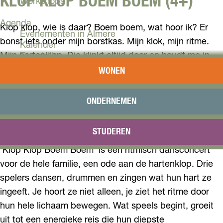
KLOP KLOP BOEM BOEM (4+)
Workshops
Agenda
Klop klop, wie is daar? Boem boem, wat hoor ik? Er
Evenementen in Almere
bonst iets onder mijn borstkas. Mijn klok, mijn ritme.
Kalender
Mijn hartenklop. Die klinkt altijd door en houdt me in
Terugblik
beweging. Ik bal mijn hand tot een vuist en stuiter hem
WONEN
Plan je bezoek
op de tafel. Ik stamp met mijn voeten, links, rechts, pa-
Arrangementen
pa-pa-en-OEMPF. En nog eens, maar dan met z’n
Overnachten
ONDERNEMEN
Bereikbaarheid
tweeën. Nu jij: hoe klinkt jouw ritme? Lekker! En nu
VVV Almere
alles tegelijkertijd. Dit begint op een feestje te lijken...
STUDEREN
Reserveren
‘Klop Klop Boem Boem’ is een ritmisch dansconcert
voor de hele familie, een ode aan de hartenklop. Drie
spelers dansen, drummen en zingen wat hun hart ze
ingeeft. Je hoort ze niet alleen, je ziet het ritme door
hun hele lichaam bewegen. Wat speels begint, groeit
uit tot een energieke reis die hun diepste