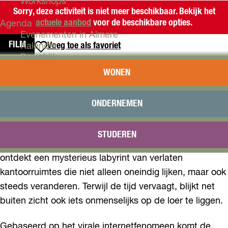
Workshops
Sorry, deze activiteit is niet meer beschikbaar. Bekijk het
actuele aanbod
voor de beschikbare opties.
Agenda
Evenementen in Almere
FILM
Voeg toe als favoriet
Voeg toe als favoriet
Kalender
Terugblik
BACKROOMS
WONEN
Plan je bezoek
Arrangementen
Wanneer meubelverkoper Clark een verborgen portaal
Overnachten
ONDERNEMEN
Bereikbaarheid
ontdekt in de kelder van zijn winkel, raakt hij
VVV Almere
opgesloten in een andere realiteit; de zogenaamde
STUDEREN
Reserveren
Backrooms. Zijn therapeut probeert hem te redden en
ontdekt een mysterieus labyrint van verlaten
kantoorruimtes die niet alleen oneindig lijken, maar ook
steeds veranderen. Terwijl de tijd vervaagt, blijkt net
buiten zicht ook iets onmenselijks op de loer te liggen.
Gebaseerd op het virale internetfenomeen komt de