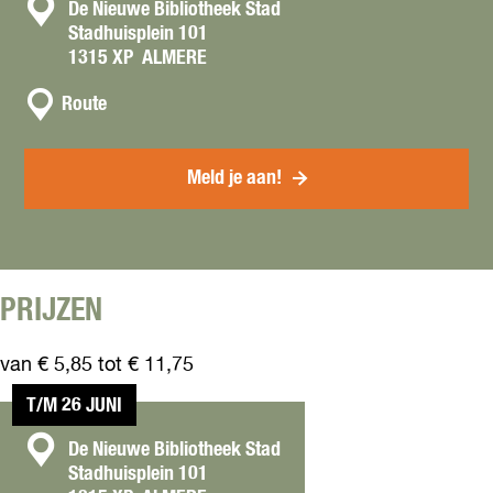
C
De Nieuwe Bibliotheek Stad
Stadhuisplein 101
o
1315 XP
ALMERE
n
n
t
Route
a
a
a
c
r
Meld je aan!
t
B
a
c
k
r
PRIJZEN
o
o
van € 5,85 tot € 11,75
m
s
T/M 26 JUNI
C
De Nieuwe Bibliotheek Stad
Stadhuisplein 101
o