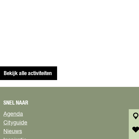
Bekijk alle activiteiten
SNEL NAAR
Agenda
Cityguide
k
a
Nieuws
a
f