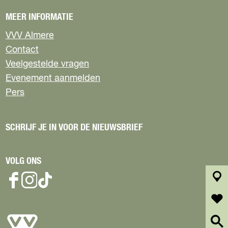
e
MEER INFORMATIE
VVV Almere
Contact
Veelgestelde vragen
Evenement aanmelden
Pers
SCHRIJF JE IN VOOR DE NIEUWSBRIEF
VOLG ONS
F
I
T
k
a
n
i
a
c
s
k
a
f
e
t
T
r
a