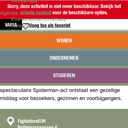
Workshops
Sorry, deze activiteit is niet meer beschikbaar. Bekijk het
actuele aanbod
voor de beschikbare opties.
Agenda
Evenementen in Almere
VARIA
Voeg toe als favoriet
Voeg toe als favoriet
Kalender
Terugblik
SPORT & SUPERHELDEN IN DE
WONEN
Plan je bezoek
PASSAGE
Arrangementen
Overnachten
ONDERNEMEN
Bereikbaarheid
Op zaterdag 16 mei van 14.00 tot 16.30 uur staat de
VVV Almere
passage in het teken van sport, muziek en
STUDEREN
Reserveren
entertainment. Met een DJ, boksactiviteiten en een
spectaculaire Spiderman-act ontstaat een gezellige
middag voor bezoekers, gezinnen en voorbijgangers.
C
Fightstore036
Bottelaarpassage 4