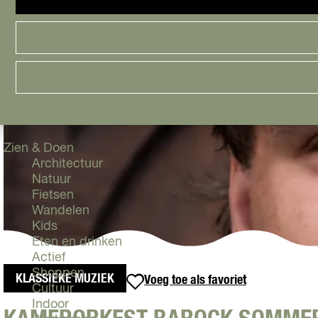
Cityguide
Samen genieten
menu
Groen en Duurzaam
Urban en Architectuur
Stadsdelen
Highlights
Must Do's
Flevoland
Zien & Doen
Architectuur
Natuur
Fietsen
Wandelen
Kids
Eten en drinken
Actief
Shoppen
KLASSIEKE MUZIEK
Voeg toe als favoriet
Voeg toe als favoriet
Cultuur
Indoor