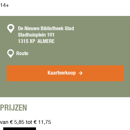
14+
C
De Nieuwe Bibliotheek Stad
Stadhuisplein 101
o
1315 XP
ALMERE
n
n
t
Route
a
a
a
c
r
Kaartverkoop
t
D
o
c
u
:
PRIJZEN
P
a
van € 5,85 tot € 11,75
i
k