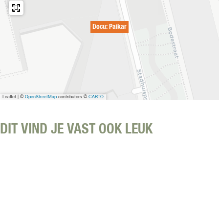
Docu: Paikar
Leaflet
|
©
OpenStreetMap
contributors ©
CARTO
DIT VIND JE VAST OOK LEUK