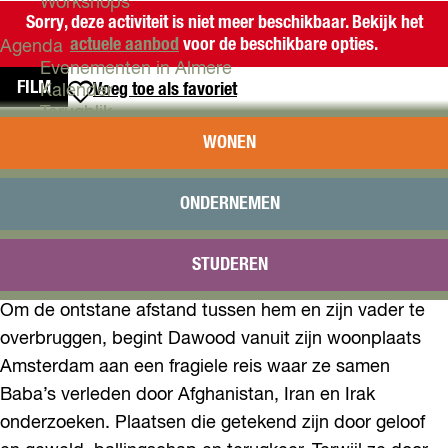
Workshops
Sorry, deze activiteit is niet meer beschikbaar. Bekijk het
actuele aanbod
voor de beschikbare opties.
Agenda
Evenementen in Almere
FILM
Voeg toe als favoriet
Voeg toe als favoriet
Kalender
Terugblik
DOCU: PAIKAR
WONEN
Plan je bezoek
Arrangementen
De Nederlands-Afghaanse filmmaker Dawood zoekt
Overnachten
ONDERNEMEN
Bereikbaarheid
opnieuw contact met zijn autoritaire vader - ‘Baba’ -,
VVV Almere
een imam met een gewelddadig verleden, om hun
STUDEREN
Reserveren
beladen geschiedenis te verwerken.
Om de ontstane afstand tussen hem en zijn vader te
overbruggen, begint Dawood vanuit zijn woonplaats
Amsterdam aan een fragiele reis waar ze samen
Baba’s verleden door Afghanistan, Iran en Irak
onderzoeken. Plaatsen die getekend zijn door geloof