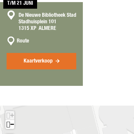
T/M 21 JUNI
a
r
C
De Nieuwe Bibliotheek Stad
Stadhuisplein 101
o
1315 XP
ALMERE
n
n
t
Route
a
a
a
c
r
Kaartverkoop
t
D
o
c
u
:
P
a
i
+
k
−
a
r