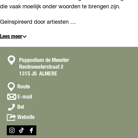
die vaak moeilijk onder woorden te brengen zijn.
Geïnspireerd door artiesten …
Lees meer
C
Poppodium de Meester
Rentmeesterstraat 2
o
1315 JS
ALMERE
n
n
t
Route
a
a
n
E-mail
a
a
c
D
r
Bel
a
t
A
D
r
v
Website
L
A
D
a
Ì
L
A
n
P
Ì
I
T
F
L
D