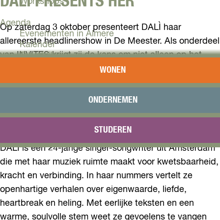
DALÌ PRESENTS HER
Workshops
Agenda
Op zaterdag 3 oktober presenteert DALÌ haar
Evenementen in Almere
allereerste headlinershow in De Meester. Als onderdeel
Kalender
van INVITES krijgt zij de kans om niet alleen op het
Terugblik
podium te staan, maar ook zelf de avond vorm te
WONEN
Plan je bezoek
geven. Met dit initiatief ondersteunt De Meester
Arrangementen
makers die klaar zijn voor een volgende stap in hun
Overnachten
ONDERNEMEN
Bereikbaarheid
carrière en zich willen ontwikkelen als zelfstandig
VVV Almere
cultureel ondernemer.
STUDEREN
Reserveren
DALÌ is een 24-jarige singer-songwriter uit Amsterdam
die met haar muziek ruimte maakt voor kwetsbaarheid,
kracht en verbinding. In haar nummers vertelt ze
openhartige verhalen over eigenwaarde, liefde,
heartbreak en heling. Met eerlijke teksten en een
warme, soulvolle stem weet ze gevoelens te vangen