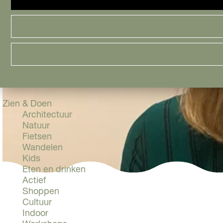
Cityguide
Samen genieten
menu
Groen en Duurzaam
Urban en Architectuur
Stadsdelen
Highlights
Must Do's
Flevoland
Zien & Doen
Architectuur
Natuur
Fietsen
Wandelen
Kids
Eten en drinken
Actief
Shoppen
Cultuur
Indoor