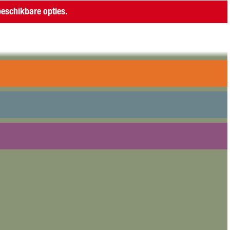
eschikbare opties.
assiek programma. Extra: gastoptreden van de jonge
onservatorium van Amsterdam.