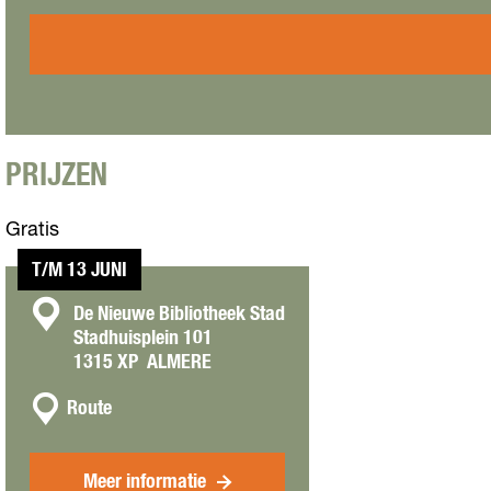
a
a
c
r
t
C
K
V
C
o
PRIJZEN
n
c
Gratis
e
r
T/M 13 JUNI
t
|
C
De Nieuwe Bibliotheek Stad
P
Stadhuisplein 101
o
i
1315 XP
ALMERE
a
n
n
n
t
Route
o
a
a
a
c
r
Meer informatie