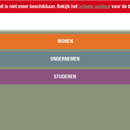
eit is niet meer beschikbaar. Bekijk het
actuele aanbod
voor de b
WONEN
piano-docent Irina Bogdanova spelen een afwisselend kl
ONDERNEMEN
 van de Sweelinck Academie voor jong talent aan het C
echt bij de aanwezige docenten.
STUDEREN