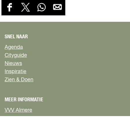
D
D
D
D
D
E
e
e
e
e
E
e
e
e
e
L
l
l
l
l
D
d
d
d
d
SNEL NAAR
e
e
e
e
E
Agenda
z
z
z
z
Z
e
e
e
e
Cityguide
E
p
p
p
p
Nieuws
P
a
a
a
a
Inspiratie
g
g
g
g
A
Zien & Doen
i
i
i
i
G
n
n
n
n
I
a
a
a
a
o
o
o
o
MEER INFORMATIE
N
p
p
p
p
A
VVV Almere
F
X
W
e
Contact
a
h
-
c
a
m
Veelgestelde vragen