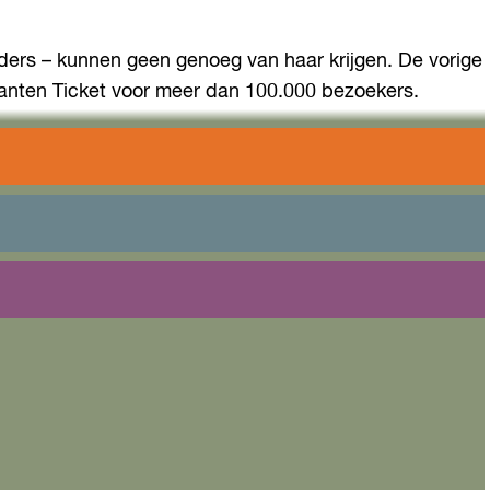
uders – kunnen geen genoeg van haar krijgen. De vorige
amanten Ticket voor meer dan 100.000 bezoekers.
derlandse platteland, waar ze belanden op de boerderij
es, die jong en oud uit volle borst meezingen.