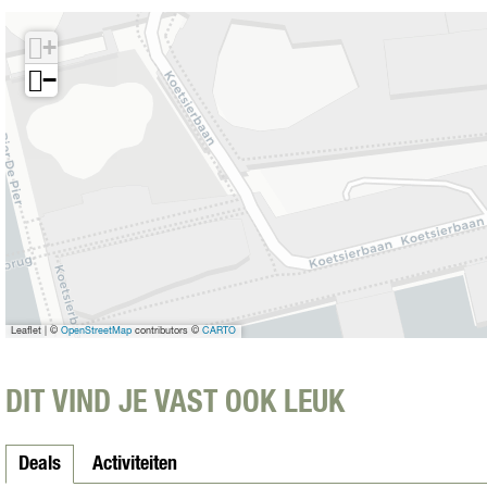
+
(
)
2
+
+
−
)
Leaflet
|
©
OpenStreetMap
contributors ©
CARTO
DIT VIND JE VAST OOK LEUK
Deals
Activiteiten