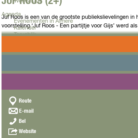
JUF ROOS (2+)
Workshops
Agenda
Juf Roos is een van de grootste publiekslievelingen in
Evenementen in Almere
voorstelling ‘Juf Roos - Een partijtje voor Gijs’ wer
Kalender
Terugblik
Juf Roos en Gijs beleven opnieuw vrolijke avonturen in
Plan je bezoek
van tante Tulp. Maar waar is tante Tulp en van wie is 
Arrangementen
Overnachten
Bereikbaarheid
C
Kunstlinie
VVV Almere
Esplanade 10
Reserveren
o
1315 TA
ALMERE
n
n
t
Route
a
a
n
E-mail
a
a
c
J
r
Bel
a
t
u
J
r
v
Website
f
u
J
a