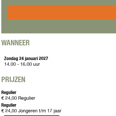
R
f
u
n
o
R
f
J
o
o
R
u
s
o
o
f
(
s
o
R
2
(
s
o
+
2
(
o
)
+
WANNEER
2
s
)
+
(
)
2
Zondag 24 januari 2027
+
14.00 - 16.00 uur
)
PRIJZEN
Regulier
€ 24,00 Regulier
Regulier
€ 24,00 Jongeren t/m 17 jaar