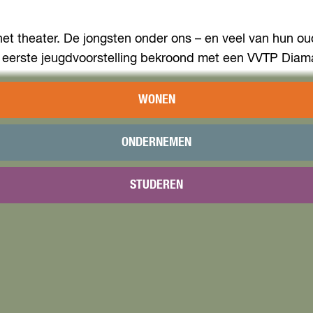
 het theater. De jongsten onder ons – en veel van hun o
d als eerste jeugdvoorstelling bekroond met een VVTP Di
 ‘Juf Roos gaat op vakantie’. De reis gaat naar het Ne
WONEN
toch dat hondje? Ondertussen klinken oer-Hollandse liedj
ONDERNEMEN
STUDEREN