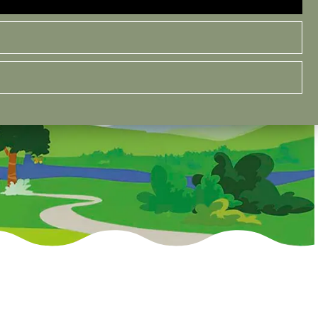
V
i
s
i
t
A
l
m
e
r
e