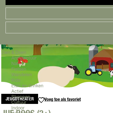
Cityguide
Samen genieten
menu
Groen en Duurzaam
Urban en Architectuur
Stadsdelen
Highlights
Must Do's
Flevoland
Zien & Doen
Architectuur
Natuur
Fietsen
Wandelen
Kids
Eten en drinken
Actief
Shoppen
JEUGDTHEATER
Voeg toe als favoriet
Voeg toe als favoriet
Cultuur
Indoor