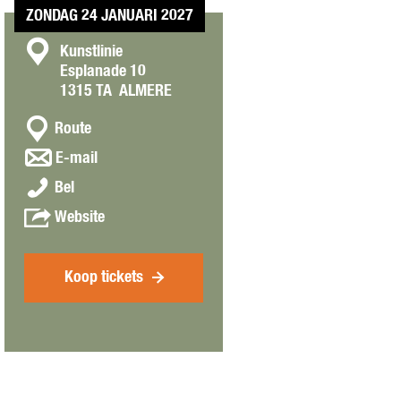
ZONDAG 24 JANUARI 2027
C
Kunstlinie
Esplanade 10
o
1315 TA
ALMERE
n
n
t
Route
a
a
n
E-mail
a
a
c
J
r
Bel
a
t
u
J
r
v
Website
f
u
J
a
R
f
u
n
o
R
f
J
Koop tickets
o
o
R
u
s
o
o
f
(
s
o
R
2
(
s
o
+
2
(
o
)
+
2
s
)