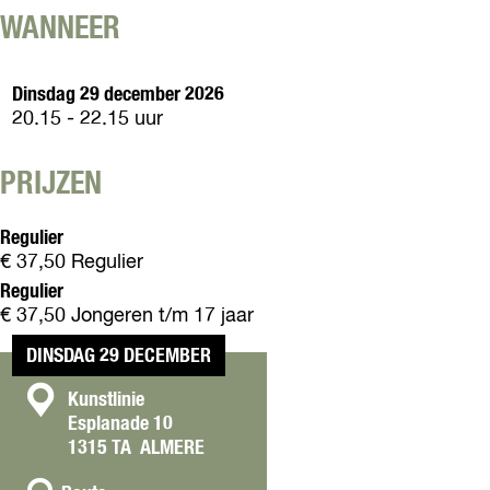
u
y
e
k
WANNEER
s
L
e
k
u
e
s
Dinsdag 29 december 2026
k
20.15 - 22.15 uur
e
PRIJZEN
Regulier
€ 37,50 Regulier
Regulier
€ 37,50 Jongeren t/m 17 jaar
DINSDAG 29 DECEMBER
C
Kunstlinie
Esplanade 10
o
1315 TA
ALMERE
n
n