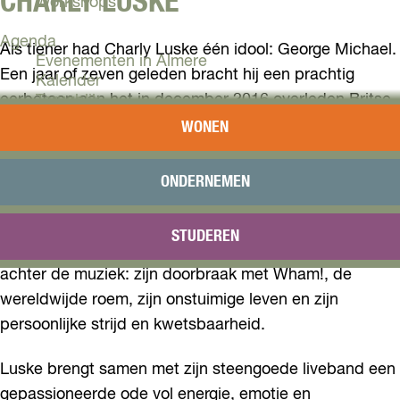
CHARLY LUSKE
Workshops
Agenda
Als tiener had Charly Luske één idool: George Michael.
Evenementen in Almere
Een jaar of zeven geleden bracht hij een prachtig
Kalender
eerbetoon aan het in december 2016 overleden Britse
Terugblik
popicoon. Op veler verzoek gaat Luske weer op
WONEN
Plan je bezoek
tournee met zijn successhow ‘The Story of George
Arrangementen
Michael’. Opnieuw tijd voor ‘Club Tropicana’, ‘Careless
Overnachten
ONDERNEMEN
Bereikbaarheid
Whisper’, ‘Faith’, ‘Freedom’, ‘Jesus to a Child’ en al die
VVV Almere
andere prachtige nummers. Elk nummer brengt
STUDEREN
Reserveren
herinneringen tot leven, versterkt door de verhalen
achter de muziek: zijn doorbraak met Wham!, de
wereldwijde roem, zijn onstuimige leven en zijn
persoonlijke strijd en kwetsbaarheid.
Luske brengt samen met zijn steengoede liveband een
gepassioneerde ode vol energie, emotie en