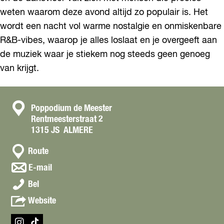
weten waarom deze avond altijd zo populair is. Het
wordt een nacht vol warme nostalgie en onmiskenbare
R&B-vibes, waarop je alles loslaat en je overgeeft aan
de muziek waar je stiekem nog steeds geen genoeg
van krijgt.
C
Poppodium de Meester
Rentmeesterstraat 2
o
1315 JS
ALMERE
n
n
t
Route
a
a
n
E-mail
a
a
c
F
r
Bel
a
t
o
F
r
v
Website
u
o
F
a
t
u
o
n