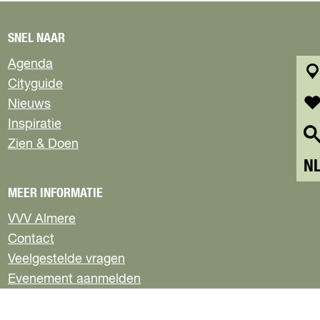
SNEL NAAR
Agenda
Cityguide
k
Nieuws
a
a
f
Inspiratie
r
a
Zien & Doen
t
v
S
N
o
e
r
MEER INFORMATIE
l
i
e
e
VVV Almere
c
t
Contact
t
e
e
Veelgestelde vragen
n
e
Evenement aanmelden
r
Pers
t