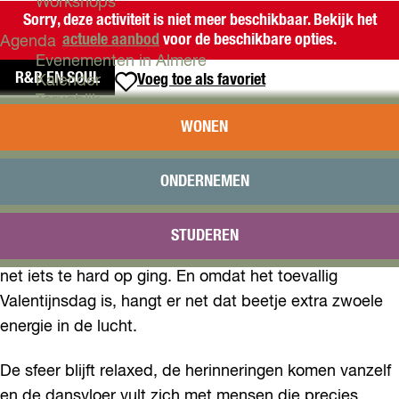
Workshops
Sorry, deze activiteit is niet meer beschikbaar. Bekijk het
actuele aanbod
voor de beschikbare opties.
Agenda
Evenementen in Almere
R&B EN SOUL
Voeg toe als favoriet
Voeg toe als favoriet
Kalender
Terugblik
FOUTE R&B 90’S & 00’S PARTY
WONEN
Plan je bezoek
Arrangementen
De slow jams en foute hits vliegen je om de oren, van
Overnachten
ONDERNEMEN
Bereikbaarheid
Usher tot Destiny’s Child en van Mario tot Nelly, terwijl
VVV Almere
de zaal langzaam verandert in een plek waar iedereen
STUDEREN
Reserveren
zonder schroom meezingt met de tracks waar je ooit
net iets te hard op ging. En omdat het toevallig
Valentijnsdag is, hangt er net dat beetje extra zwoele
energie in de lucht.
De sfeer blijft relaxed, de herinneringen komen vanzelf
en de dansvloer vult zich met mensen die precies