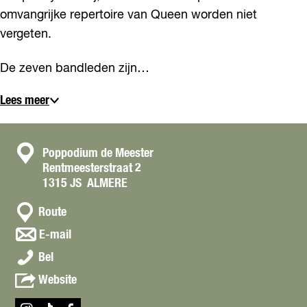
omvangrijke repertoire van Queen worden niet
vergeten.
De zeven bandleden zijn…
Lees meer
C
Poppodium de Meester
Rentmeesterstraat 2
o
1315 JS
ALMERE
n
n
t
Route
a
a
n
E-mail
a
a
c
C
r
Bel
a
t
r
C
r
v
Website
a
r
C
a
z
a