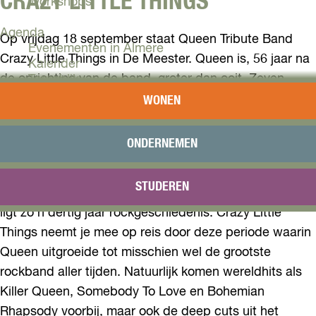
CRAZY LITTLE THINGS
Workshops
Agenda
Op vrijdag 18 september staat Queen Tribute Band
Evenementen in Almere
Crazy Little Things in De Meester. Queen is, 56 jaar na
Kalender
de oprichting van de band, groter dan ooit. Zeven
Terugblik
muzikale vrienden uit Bergen op Zoom en omstreken
WONEN
Plan je bezoek
delen een grote liefde voor de muziek van Queen en
Arrangementen
brengen met Crazy Little Things een eerbetoon aan
Overnachten
ONDERNEMEN
Bereikbaarheid
hun helden.
VVV Almere
STUDEREN
Reserveren
Tussen Keep Yourself Alive en The Show Must Go On
ligt zo’n dertig jaar rockgeschiedenis. Crazy Little
Things neemt je mee op reis door deze periode waarin
Queen uitgroeide tot misschien wel de grootste
rockband aller tijden. Natuurlijk komen wereldhits als
Killer Queen, Somebody To Love en Bohemian
Rhapsody voorbij, maar ook de deep cuts uit het