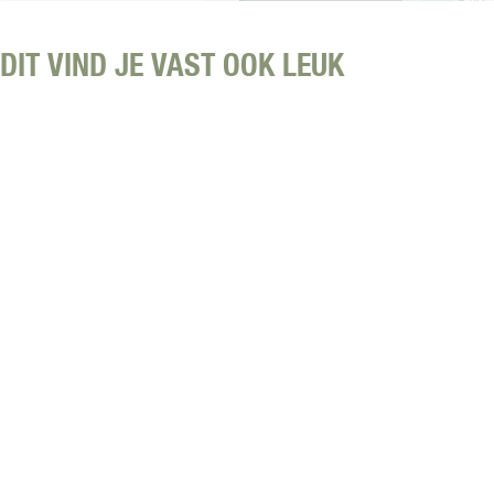
t
e
e
r
r
DIT VIND JE VAST OOK LEUK