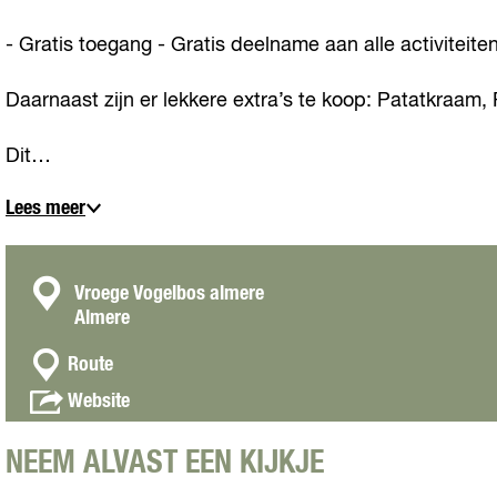
- Gratis toegang - Gratis deelname aan alle activiteite
Daarnaast zijn er lekkere extra’s te koop: Patatkraam, 
Dit…
Lees meer
C
Vroege Vogelbos almere
Almere
o
n
n
Route
a
t
v
Website
a
a
a
r
n
c
V
NEEM ALVAST EEN KIJKJE
V
t
r
r