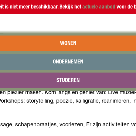
eit is niet meer beschikbaar. Bekijk het
actuele aanbod
voor de b
E
WONEN
rijwilligersfestival in het Vroege Vogelbos. Een feeste
ONDERNEMEN
?
STUDEREN
n en plezier maken. Kom langs en geniet van: Live muzie
orkshops: storytelling, poëzie, kalligrafie, reanimeren
ge, schapenpraatjes, voorlezen, Er zijn activiteiten voo