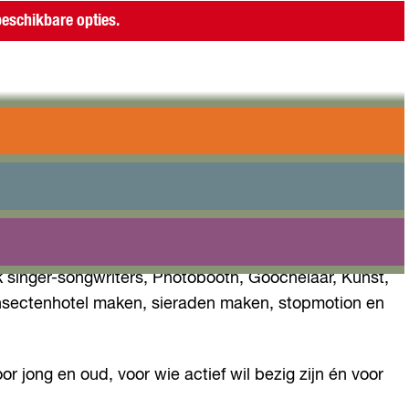
eschikbare opties.
lijke middag voor alle Almeerders – jong en oud – om
k singer-songwriters, Photobooth, Goochelaar, Kunst,
, insectenhotel maken, sieraden maken, stopmotion en
r jong en oud, voor wie actief wil bezig zijn én voor