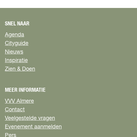
t
l
t
i
d
i
v
i
v
a
n
a
SNEL NAAR
l
g
l
A
Agenda
_
A
l
Cityguide
V
l
m
E
m
Nieuws
e
_
e
Inspiratie
r
6
r
e
Zien & Doen
7
e
2
8
MEER INFORMATIE
_
W
VVV Almere
E
Contact
B
.
Veelgestelde vragen
j
Evenement aanmelden
p
Pers