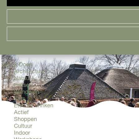
Cityguide
Samen genieten
menu
Groen en Duurzaam
Urban en Architectuur
Stadsdelen
Highlights
Must Do's
Flevoland
Zien & Doen
Architectuur
Natuur
Fietsen
Wandelen
Kids
Eten en drinken
Actief
Shoppen
Cultuur
Indoor