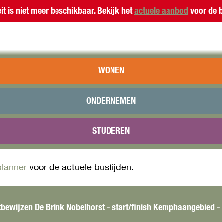
eit is niet meer beschikbaar. Bekijk het
actuele aanbod
voor de b
WONEN
 De Nobel Run is een uniek hardloopfestival waar sport
ONDERNEMEN
idsrun en hardloopafstanden van 5, 10 en 15 kilometer.
en de langere afstanden.
STUDEREN
vindt er foodtrucks, livemuziek, lange biertafels, een S
planner
voor de actuele bustijden.
rtbewijzen De Brink Nobelhorst - start/finish Kemphaangebied -