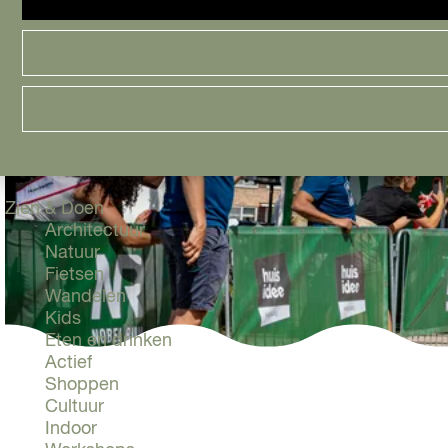
Cityguide
Samen genieten
menu
Groen en Duurzaam
Urban en Architectuur
Stadsdelen
Highlights
Must Do's
Flevoland
Zien & Doen
Architectuur
Natuur
Fietsen
Wandelen
Kids
Eten en drinken
Actief
Shoppen
Cultuur
Indoor