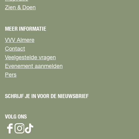
Zien & Doen
MEER INFORMATIE
VVV Almere
Contact
Veelgestelde vragen
Evenement aanmelden
Pers
SCHRIJF JE IN VOOR DE NIEUWSBRIEF
VOLG ONS
F
I
T
a
n
i