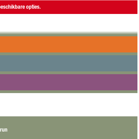
eschikbare opties.
, natuur, duurzaamheid en plezier samenkomen. In één
 Op zaterdagavond 16 mei 2026 starten de sprintrace
portplein met springkussens en een gezellige kidsclub.
 run