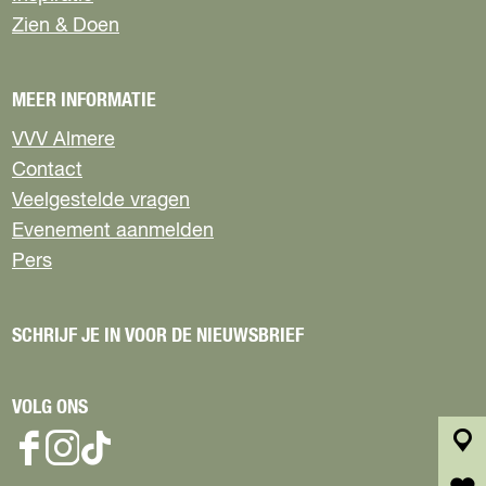
a
a
a
a
Zien & Doen
o
o
o
o
p
p
p
p
F
X
W
e
MEER INFORMATIE
a
h
-
c
a
m
VVV Almere
e
t
a
Contact
b
s
i
Veelgestelde vragen
o
A
l
Evenement aanmelden
o
p
k
p
Pers
SCHRIJF JE IN VOOR DE NIEUWSBRIEF
VOLG ONS
F
I
T
k
a
n
i