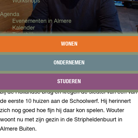
Workshops
Agenda
Evenementen in Almere
Kalender
Terugblik
WONEN
Plan je bezoek
Op 18 december 2025 bezocht Wout van den Ham,
Arrangementen
Overnachten
ONDERNEMEN
eerste jongensbaby van Almere, Huis van Haven. NPO
Bereikbaarheid
Radio 1 ging met hem in de woning in gesprek. Zijn
VVV Almere
STUDEREN
Reserveren
ouders hadden een horecagelegenheid aan het strand
bij de Hollandse brug en kregen de sleutel van een van
de eerste 10 huizen aan de Schoolwerf. Hij herinnert
zich nog goed hoe fijn hij daar kon spelen. Wouter
woont nu met zijn gezin in de Stripheldenbuurt in
Almere Buiten.