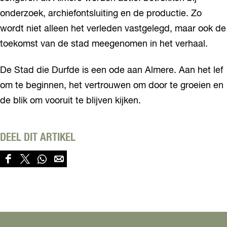
onderzoek, archiefontsluiting en de productie. Zo
wordt niet alleen het verleden vastgelegd, maar ook de
toekomst van de stad meegenomen in het verhaal.
De Stad die Durfde is een ode aan Almere. Aan het lef
om te beginnen, het vertrouwen om door te groeien en
de blik om vooruit te blijven kijken.
DEEL DIT ARTIKEL
D
D
D
D
e
e
e
e
e
e
e
e
l
l
l
l
d
d
d
d
e
e
e
e