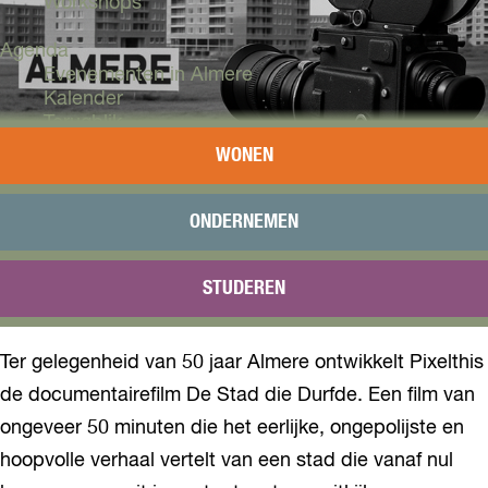
Workshops
Agenda
Evenementen in Almere
Kalender
Terugblik
WONEN
Plan je bezoek
Arrangementen
Overnachten
ONDERNEMEN
Bereikbaarheid
VVV Almere
STUDEREN
Reserveren
Ter gelegenheid van 50 jaar Almere ontwikkelt Pixelthis
de documentairefilm De Stad die Durfde. Een film van
ongeveer 50 minuten die het eerlijke, ongepolijste en
hoopvolle verhaal vertelt van een stad die vanaf nul