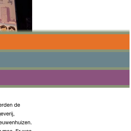
r 50-jarig
ieuwe
or én over
werden de
everij,
ieuwenhuizen.