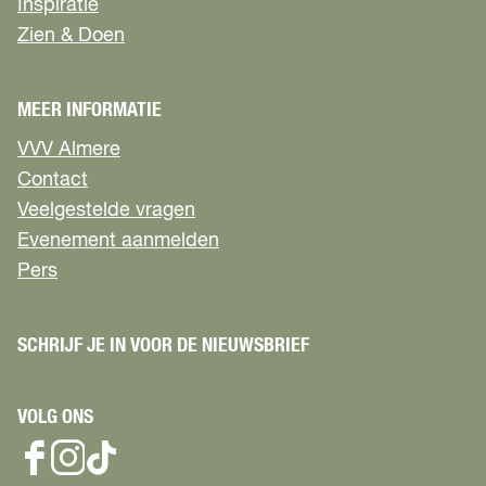
n
n
n
Inspiratie
a
a
a
Zien & Doen
o
o
o
p
p
p
F
X
W
MEER INFORMATIE
a
h
c
a
VVV Almere
e
t
Contact
b
s
Veelgestelde vragen
o
A
Evenement aanmelden
o
p
k
p
Pers
SCHRIJF JE IN VOOR DE NIEUWSBRIEF
VOLG ONS
F
I
T