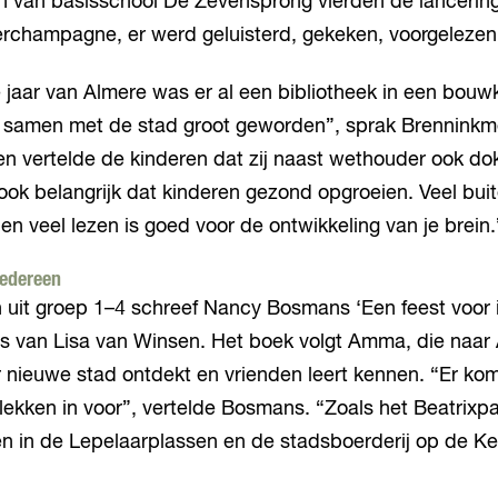
en van basisschool De Zevensprong vierden de lancerin
derchampagne, er werd geluisterd, gekeken, voorgeleze
e jaar van Almere was er al een bibliotheek in een bouw
s samen met de stad groot geworden”, sprak Brenninkme
 vertelde de kinderen dat zij naast wethouder ook dokt
ook belangrijk dat kinderen gezond opgroeien. Veel bui
 en veel lezen is goed voor de ontwikkeling van je brein.
iedereen
 uit groep 1–4 schreef Nancy Bosmans ‘Een feest voor 
ies van Lisa van Winsen. Het boek volgt Amma, die naar
r nieuwe stad ontdekt en vrienden leert kennen. “Er ko
ekken in voor”, vertelde Bosmans. “Zoals het Beatrixpa
ten in de Lepelaarplassen en de stadsboerderij op de 