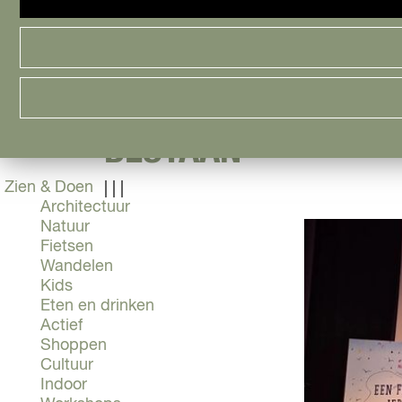
Cityguide
Samen genieten
menu
Groen en Duurzaam
Urban en Architectuur
Stadsdelen
BIBLIOTHEEK LANC
Highlights
Must Do's
BESTAAN
Flevoland
Zien & Doen
|
|
|
Architectuur
Natuur
Fietsen
Wandelen
Kids
Eten en drinken
Actief
Shoppen
Cultuur
Indoor