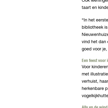
Ook leerling
taart en kin
“In het eerst
bibliotheek i
Nieuwenhuizen
vind het dan 
goed voor je,
Een feest voor 
Voor kinderen
met illustrat
verhuist, haa
herkenbare pl
vogelkijkhut
Ally en de wind