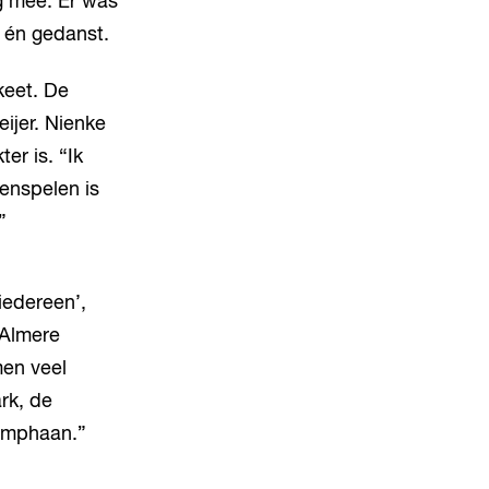
g mee. Er was
n én gedanst.
keet. De
ijer. Nienke
er is. “Ik
tenspelen is
”
iedereen’,
 Almere
men veel
rk, de
Kemphaan.”