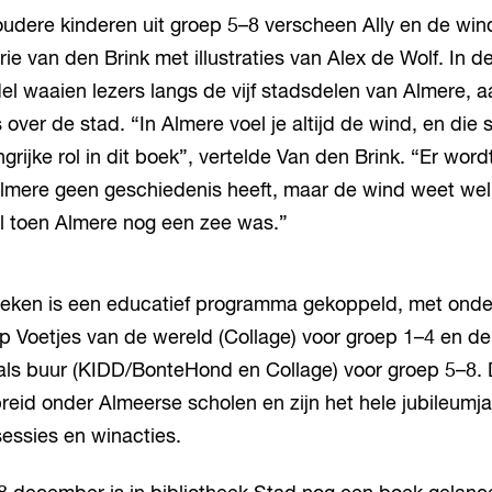
oudere kinderen uit groep 5–8 verscheen Ally en de win
e van den Brink met illustraties van Alex de Wolf. In d
l waaien lezers langs de vijf stadsdelen van Almere, 
 over de stad. “In Almere voel je altijd de wind, en die 
grijke rol in dit boek”, vertelde Van den Brink. “Er wor
lmere geen geschiedenis heeft, maar de wind weet wel 
al toen Almere nog een zee was.”
eken is een educatief programma gekoppeld, met onde
 Voetjes van de wereld (Collage) voor groep 1–4 en de
 als buur (KIDD/BonteHond en Collage) voor groep 5–8.
eid onder Almeerse scholen en zijn het hele jubileumj
essies en winacties.