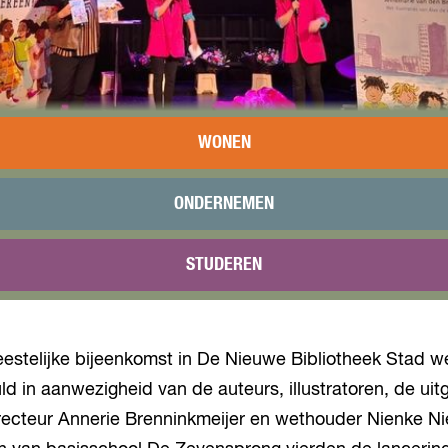
WONEN
ONDERNEMEN
e stad Almere, maar ook De Nieuwe Bibliotheek viert haa
 ere van dit jubileum werden woensdagochtend twee n
STUDEREN
gepresenteerd, speciaal geschreven en geïllustreerd vo
eestelijke bijeenkomst in De Nieuwe Bibliotheek Stad 
d in aanwezigheid van de auteurs, illustratoren, de uitg
irecteur Annerie Brenninkmeijer en wethouder Nienke N