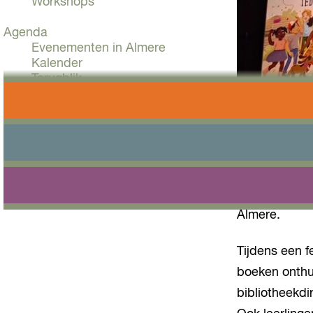
Workshops
Agenda
Evenementen in Almere
Kalender
Terugblik
Plan je bezoek
Arrangementen
Overnachten
Niet alleen d
Bereikbaarheid
VVV Almere
bestaan. Ter
Reserveren
jeugdboeken 
Almere.
Tijdens een f
boeken onthul
bibliotheekd