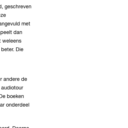
d, geschreven
eze
aangevuld met
speelt dan
dt weleens
beter. Die
r andere de
 audiotour
 De boeken
aar onderdeel