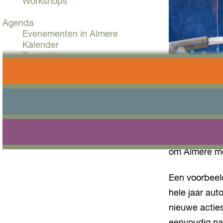
Workshops
Agenda
Evenementen in Almere
Kalender
Terugblik
Plan je bezoek
Arrangementen
Overnachten
Bereikbaarheid
VVV Almere
Tijdens Almer
Reserveren
acties voor r
om Almere me
Een voorbeeld
hele jaar aut
nieuwe acties