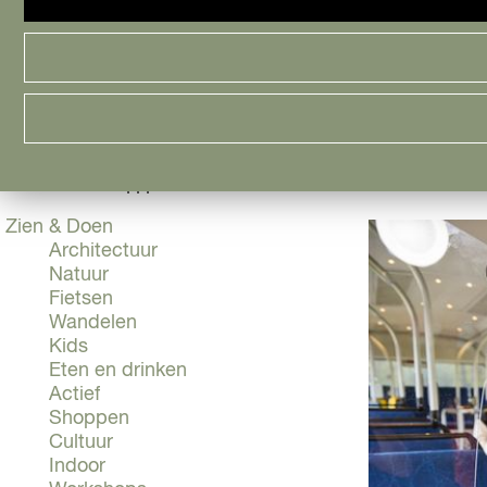
Cityguide
Samen genieten
menu
Groen en Duurzaam
Urban en Architectuur
Stadsdelen
ACTIES ALLGO BUS
Highlights
Must Do's
Flevoland
|
|
|
Zien & Doen
Architectuur
Natuur
Fietsen
Wandelen
Kids
Eten en drinken
Actief
Shoppen
Cultuur
Indoor