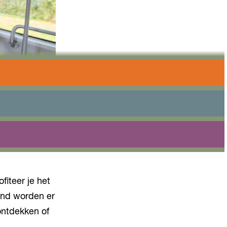
chillende
ker én leuker
fiteer je het
aand worden er
ontdekken of