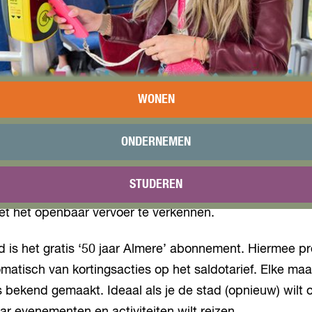
WONEN
ONDERNEMEN
e viert 50 organiseert AllGo verspreid over het jaar vers
STUDEREN
eizigers in de stad. Daarmee wordt het net wat makkelij
t het openbaar vervoer te verkennen.
 is het gratis ‘50 jaar Almere’ abonnement. Hiermee pro
omatisch van kortingsacties op het saldotarief. Elke m
 bekend gemaakt. Ideaal als je de stad (opnieuw) wilt 