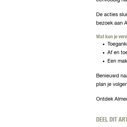
eenvoudig naa
De acties slu
bezoek aan Al
Wat kun je ver
Toeganke
Af en to
Een makk
Benieuwd naar
plan je volgen
Ontdek Almer
DEEL DIT AR