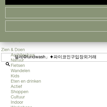
Cityguide
Samen genieten
menu
Groen en Duurzaam
Urban en Architectuur
Stadsdelen
ER ZIJN GEEN RESUL
Highlights
Must Do's
구입장외거래"
Flevoland
Zien & Doen
Architectuur
I
Natuur
k
Fietsen
b
Z
Wandelen
e
o
Kids
n
e
Eten en drinken
o
k
Actief
p
e
Shoppen
z
n
Cultuur
o
Indoor
e