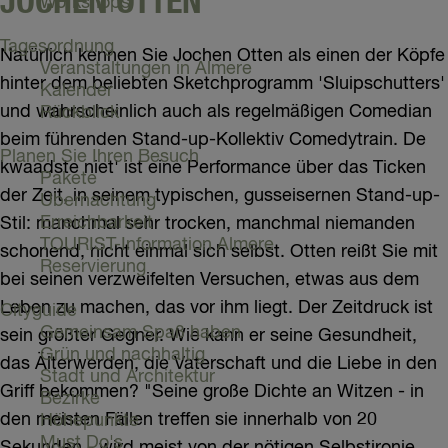
JOCHEN OTTEN
Workshops
Tagesordnung
Natürlich kennen Sie Jochen Otten als einen der Köpfe
Veranstaltungen in Almere
hinter dem beliebten Sketchprogramm 'Sluipschutters'
Kalender
und wahrscheinlich auch als regelmäßigen Comedian
Rückblick
beim führenden Stand-up-Kollektiv Comedytrain. De
Planen Sie Ihren Besuch
kwaadste niet' ist eine Performance über das Ticken
Pakete
der Zeit, in seinem typischen, gusseisernen Stand-up-
Übernachtung
Erreichbarkeit
Stil: manchmal sehr trocken, manchmal niemanden
TOURIST-Information Almere
schonend, nicht einmal sich selbst. Otten reißt Sie mit
Reservierung
bei seinen verzweifelten Versuchen, etwas aus dem
Leben zu machen, das vor ihm liegt. Der Zeitdruck ist
Cityguide
Gemeinsam Spaß haben
sein größter Gegner. Wie kann er seine Gesundheit,
Grün und nachhaltig
das Älterwerden, die Vaterschaft und die Liebe in den
Stadt und Architektur
Griff bekommen? "Seine große Dichte an Witzen - in
Bezirke
den meisten Fällen treffen sie innerhalb von 20
Höhepunkte
Must Do's