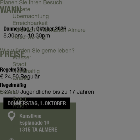
n
e
Planen Sie Ihren Besuch
e
n
i
n
WANN
Pakete
n
O
e
Übernachtung
t
Erreichbarkeit
t
Donnerstag, 1. Oktober 2026
TOURIST-Information Almere
e
8.30pm - 10.30pm
Reservierung
n
Wie würden Sie gerne leben?
PREISE
Wasser
Stadt
Regelmäßig
Nachhaltig
€ 24,50 Regulär
Grand
Regelmäßig
Bezirke
€ 24.50 Jugendliche bis zu 17 Jahren
Stadt
DONNERSTAG, 1. OKTOBER
Hafen
Poort
K
Kunstlinie
Außerhalb
Esplanade 10
o
Holz
1315 TA
ALMERE
n